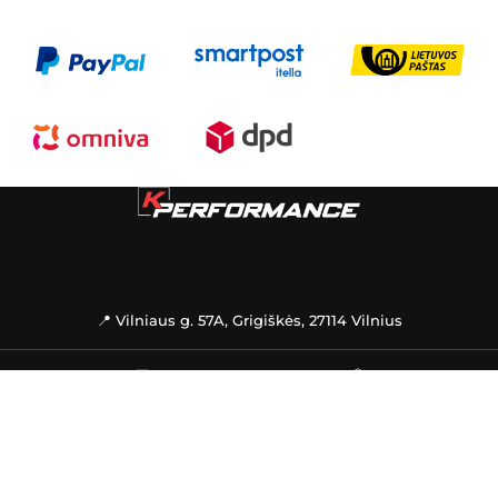
📍 Vilniaus g. 57A, Grigiškės, 27114 Vilnius
🚚
PREKIŲ PRISTATYMAS
📦
INFORMACIJA
PAGALBA