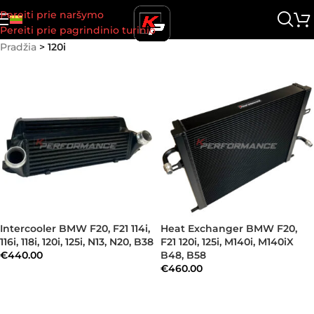
Pereiti prie naršymo
Pereiti prie pagrindinio turinio
Pradžia
>
120i
Intercooler BMW F20, F21 114i,
Heat Exchanger BMW F20,
116i, 118i, 120i, 125i, N13, N20, B38
F21 120i, 125i, M140i, M140iX
€
440.00
B48, B58
€
460.00