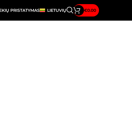
EKIŲ PRISTATYMAS
LIETUVIŲ
€
0.00