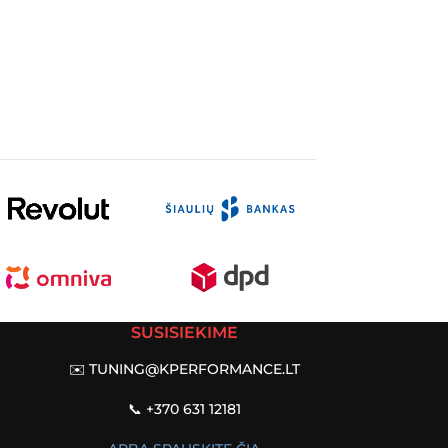
SUSISIEKIME
✉️
TUNING@KPERFORMANCE.LT
📞 +370 631 12181