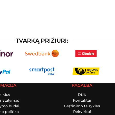
TVARKĄ PRIŽIŪRI:
RMACIJA
PAGALBA
e Mus
DUK
ristatymas
Kontaktai
tymo būdai
Grąžinimo taisyklės
o politika
Rekvizitai