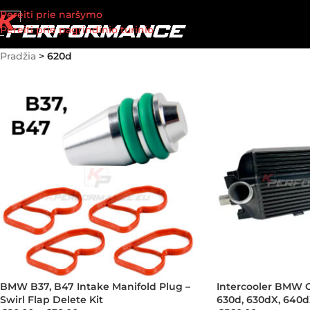
Pereiti prie naršymo
Pereiti prie pagrindinio turinio
Pradžia
>
620d
BMW B37, B47 Intake Manifold Plug –
Intercooler BMW G
Swirl Flap Delete Kit
630d, 630dX, 640d