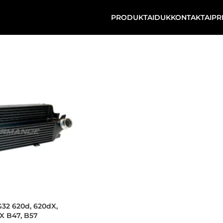
PRODUKTAI
DUK
KONTAKTAI
PR
32 620d, 620dX,
X B47, B57