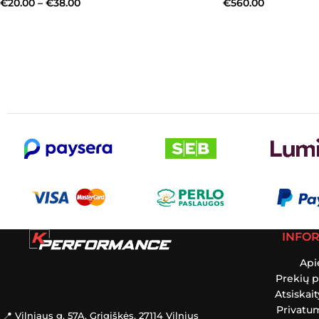
€
20.00
–
€
38.00
€
560.00
INFO
Api
Prekių p
Atsiskai
Privatum
📍 Vilniaus g. 57A, Grigiškės, 27114 Vilnius