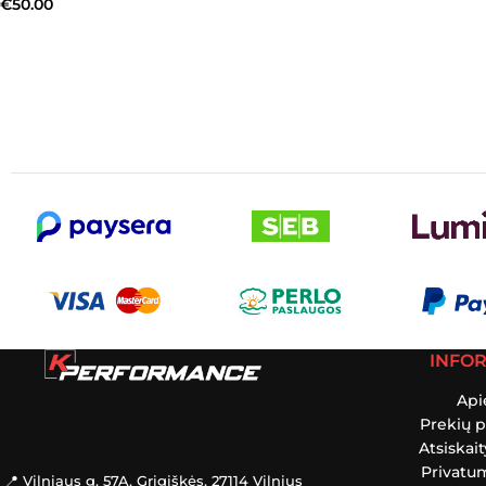
€
50.00
INFO
Api
Prekių p
Atsiskai
Privatum
📍 Vilniaus g. 57A, Grigiškės, 27114 Vilnius