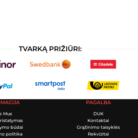
TVARKĄ PRIŽIŪRI:
RMACIJA
PAGALBA
e Mus
DUK
ristatymas
Kontaktai
tymo būdai
Grąžinimo taisyklės
o politika
Rekvizitai