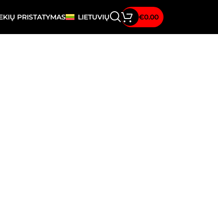
EKIŲ PRISTATYMAS
LIETUVIŲ
€
0.00