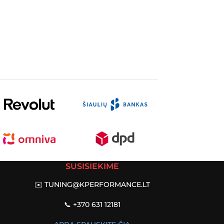
SUSISIEKIME
✉️
TUNING@KPERFORMANCE.LT
📞 +370 631 12181