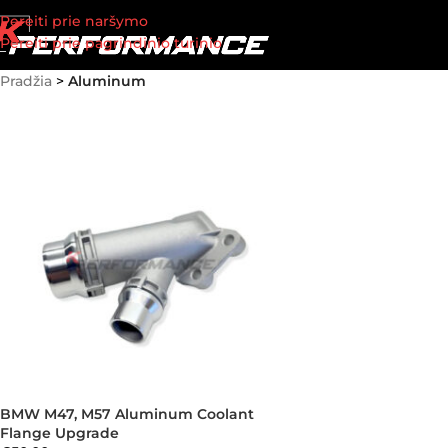
Pereiti prie naršymo
Pereiti prie pagrindinio turinio
Pradžia
>
Aluminum
BMW M47, M57 Aluminum Coolant
Flange Upgrade