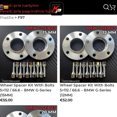
Pereiti prie naršymo
Pereiti prie pagrindinio turinio
Pradžia
>
F97
Wheel Spacer Kit With Bolts
Wheel Spacer Kit With Bolts
5×112 / 66.6 – BMW G-Series
5×112 / 66.6 – BMW G-Series
(15MM)
(12MM)
€
55.00
€
52.00