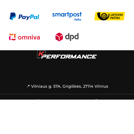
📍 Vilniaus g. 57A, Grigiškės, 27114 Vilnius
🚚
PREKIŲ PRISTATYMAS
📦
INFORMACIJA
PAGALBA