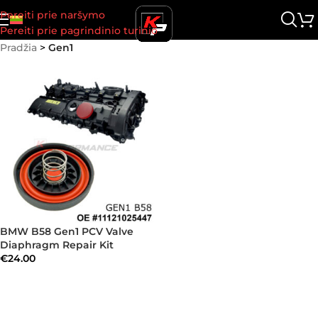
Pereiti prie naršymo
Pereiti prie pagrindinio turinio
Pradžia
>
Gen1
BMW B58 Gen1 PCV Valve
Diaphragm Repair Kit
€
24.00