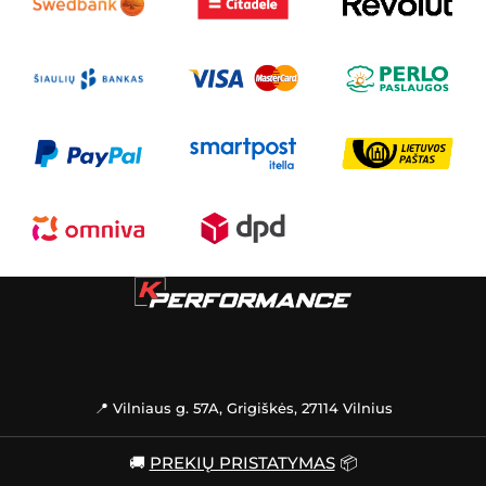
📍 Vilniaus g. 57A, Grigiškės, 27114 Vilnius
🚚
PREKIŲ PRISTATYMAS
📦