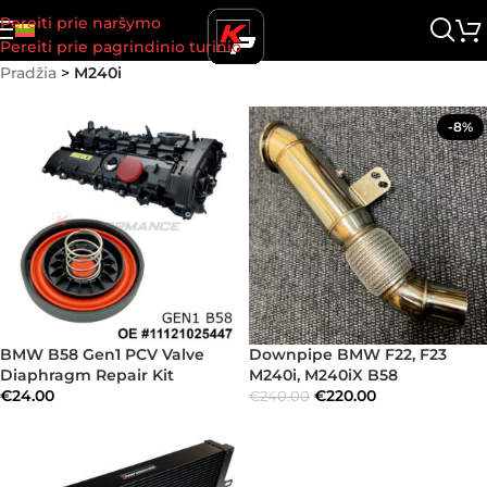
Pereiti prie naršymo
Pereiti prie pagrindinio turinio
Pradžia
>
M240i
-8%
BMW B58 Gen1 PCV Valve
Downpipe BMW F22, F23
Diaphragm Repair Kit
M240i, M240iX B58
€
24.00
€
220.00
€
240.00