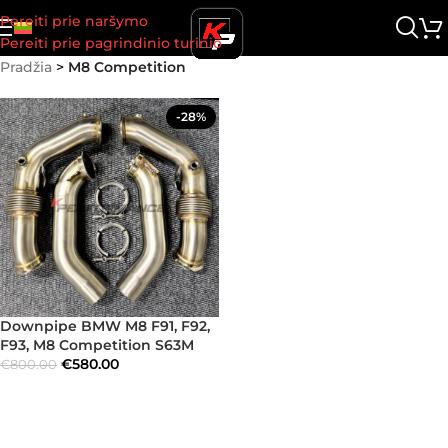
Pereiti prie naršymo
Pereiti prie pagrindinio turinio
Pradžia
>
M8 Competition
-28%
Downpipe BMW M8 F91, F92,
F93, M8 Competition S63M
€
580.00
€
800.00