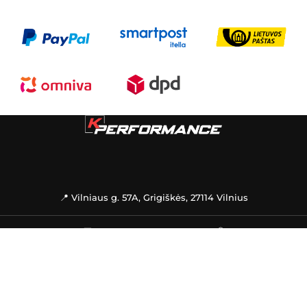
📍 Vilniaus g. 57A, Grigiškės, 27114 Vilnius
🚚
PREKIŲ PRISTATYMAS
📦
INFORMACIJA
PAGALBA