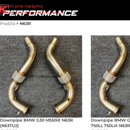
Pereiti prie naršymo
Pereiti prie pagrindinio turinio
Pradžia
>
N63R
Downpipe BMW G30 M550iX N63R
Downpipe BMW G11,
(N63TU2)
750Li, 750LiX N63