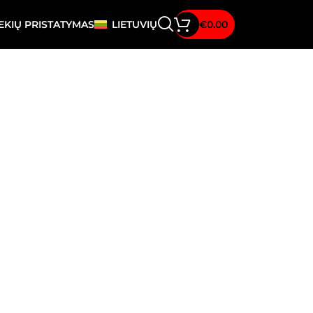
EKIŲ PRISTATYMAS
LIETUVIŲ
€
0.00