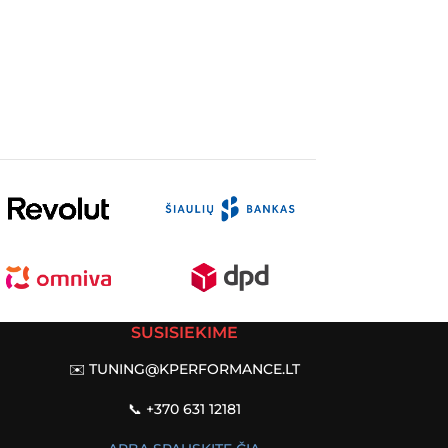
SUSISIEKIME
✉️
TUNING@KPERFORMANCE.LT
📞 +370 631 12181