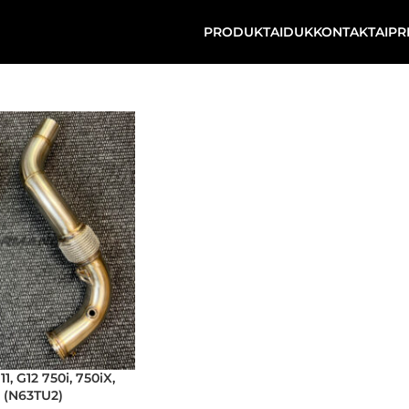
PRODUKTAI
DUK
KONTAKTAI
PR
 G12 750i, 750iX,
R (N63TU2)