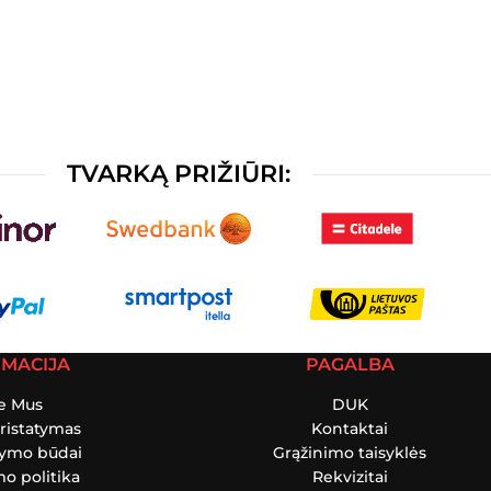
TVARKĄ PRIŽIŪRI:
RMACIJA
PAGALBA
e Mus
DUK
ristatymas
Kontaktai
tymo būdai
Grąžinimo taisyklės
o politika
Rekvizitai