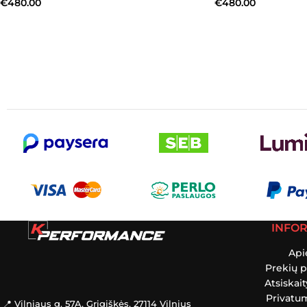
€
480.00
€
480.00
INFO
Api
Prekių p
Atsiskai
Privatum
📍 Vilniaus g. 57A, Grigiškės, 27114 Vilnius