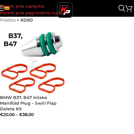
Pereiti prie naršymo
Pereiti prie pagrindinio turinio
Pradžia
>
XD5O
BMW B37, B47 Intake
Manifold Plug – Swirl Flap
Delete Kit
€
20.00
–
€
38.00