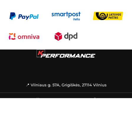
📍 Vilniaus g. 57A, Grigiškės, 27114 Vilnius
🚚
PREKIŲ PRISTATYMAS
📦
INFORMACIJA
PAGALBA