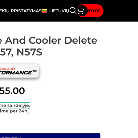
EKIŲ PRISTATYMAS
LIETUVIŲ
€
0.00
 And Cooler Delete
N57, N57S
55.00
me sandėlyje.
sime per 24h!