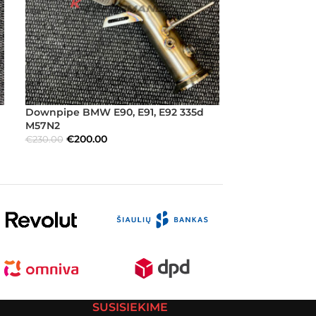
Downpipe BMW E90, E91, E92 335d
BMW LED 24-S
M57N2
Light Kit (BMW
€
200.00
€
12.00
€
230.00
€
15.00
SUSISIEKIME