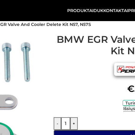
PRODUKTAI
DUK
KONTAKTAI
PR
R Valve And Cooler Delete Kit N57, N57S
BMW EGR Valve
Kit 
€
Turi
Išsių
-
+