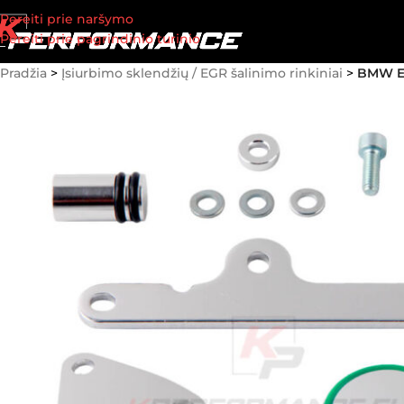
Pereiti prie naršymo
Pereiti prie pagrindinio turinio
Pradžia
>
Įsiurbimo sklendžių / EGR šalinimo rinkiniai
>
BMW EG