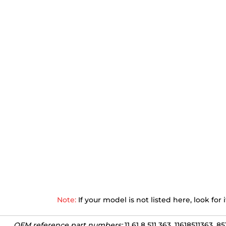
Note:
If your model is not listed here, look fo
OEM reference part numbers:
11 61 8 511 363, 11618511363, 