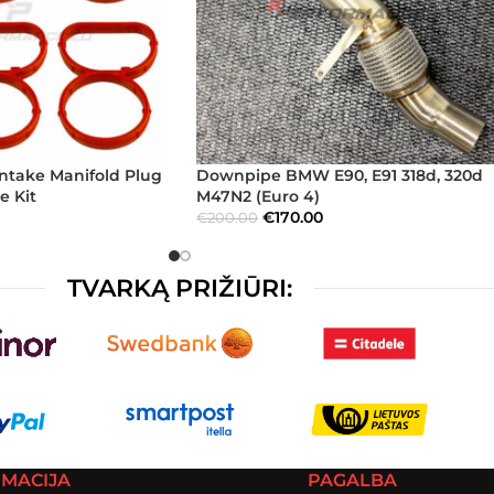
ntake Manifold Plug
Downpipe BMW E90, E91 318d, 320d
e Kit
M47N2 (Euro 4)
€
170.00
€
200.00
TVARKĄ PRIŽIŪRI:
RMACIJA
PAGALBA