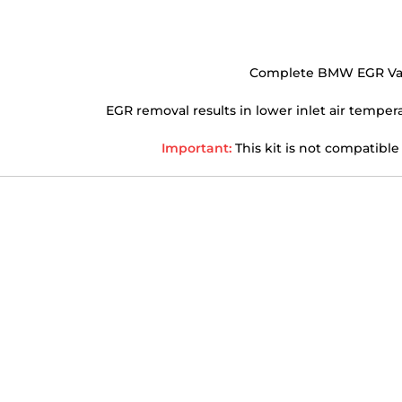
Complete BMW EGR Valv
EGR removal results in lower inlet air temper
Important:
T
his kit is not compatibl