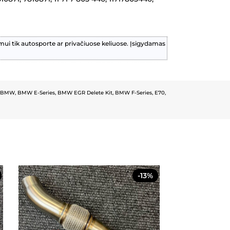
imui tik autosporte ar privačiuose keliuose. Įsigydamas
BMW
,
BMW E-Series
,
BMW EGR Delete Kit
,
BMW F-Series
,
E70
,
-13%