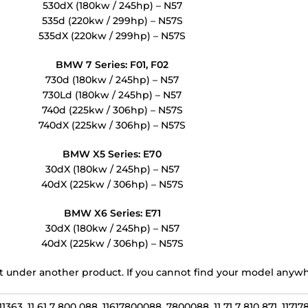
530dX (180kw / 245hp) – N57
535d (220kw / 299hp) – N57S
535dX (220kw / 299hp) – N57S
BMW 7 Series: F01, F02
730d (180kw / 245hp) – N57
730Ld (180kw / 245hp) – N57
740d (225kw / 306hp) – N57S
740dX (225kw / 306hp) – N57S
BMW X5 Series: E70
30dX (180kw / 245hp) – N57
40dX (225kw / 306hp) – N57S
BMW X6 Series: E71
30dX (180kw / 245hp) – N57
40dX (225kw / 306hp) – N57S
r it under another product. If you cannot find your model anywh
8511363, 11 61 7 800 088, 11617800088, 7800088, 11 71 7 810 871, 1171