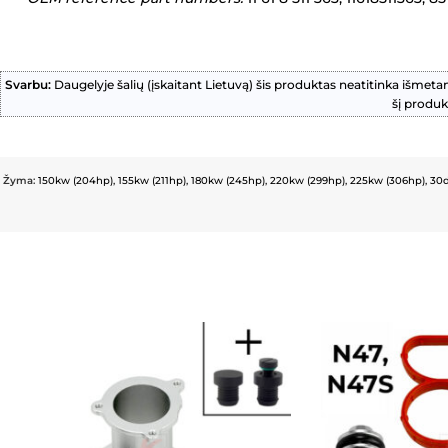
Svarbu:
Daugelyje šalių (įskaitant Lietuvą) šis produktas neatitinka išmeta
šį produk
Žyma:
150kw (204hp)
,
155kw (211hp)
,
180kw (245hp)
,
220kw (299hp)
,
225kw (306hp)
,
30