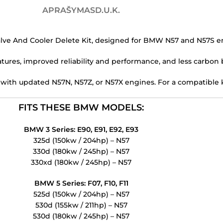
APRAŠYMAS
D.U.K.
e And Cooler Delete Kit, designed for BMW N57 and N57S e
atures, improved reliability and performance, and less carbon 
e with updated N57N, N57Z, or N57X engines. For a compatible k
FITS THESE BMW MODELS:
BMW 3 Series: E90, E91, E92, E93
325d (150kw / 204hp) – N57
330d (180kw / 245hp) – N57
330xd (180kw / 245hp) – N57
BMW 5 Series: F07, F10, F11
525d (150kw / 204hp) – N57
530d (155kw / 211hp) – N57
530d (180kw / 245hp) – N57