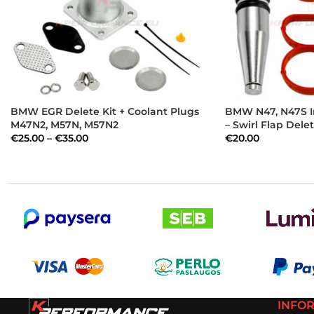
BMW EGR Delete Kit + Coolant Plugs
BMW N47, N47S I
M47N2, M57N, M57N2
– Swirl Flap Delet
€
25.00
–
€
35.00
€
20.00
INFO