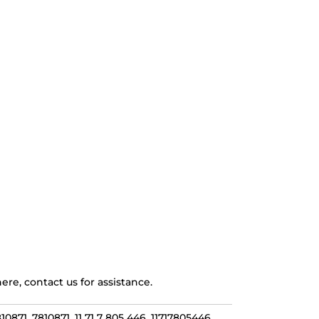
ere, contact us for assistance.
7810871, 7810871, 11 71 7 805 446, 11717805446,