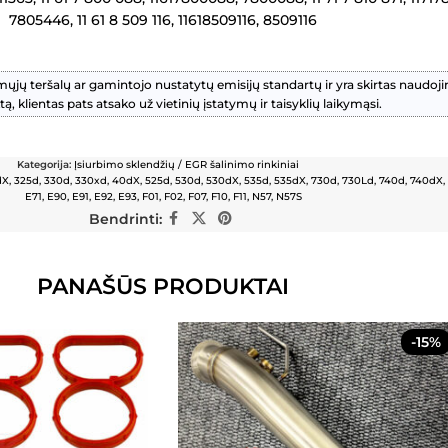
7805446, 11 61 8 509 116, 11618509116, 8509116
mųjų teršalų ar gamintojo nustatytų emisijų standartų ir yra skirtas naudoj
tą, klientas pats atsako už vietinių įstatymų ir taisyklių laikymąsi.
Kategorija:
Įsiurbimo sklendžių / EGR šalinimo rinkiniai
dX
,
325d
,
330d
,
330xd
,
40dX
,
525d
,
530d
,
530dX
,
535d
,
535dX
,
730d
,
730Ld
,
740d
,
740dX
,
E71
,
E90
,
E91
,
E92
,
E93
,
F01
,
F02
,
F07
,
F10
,
F11
,
N57
,
N57S
Bendrinti:
PANAŠŪS PRODUKTAI
-15%