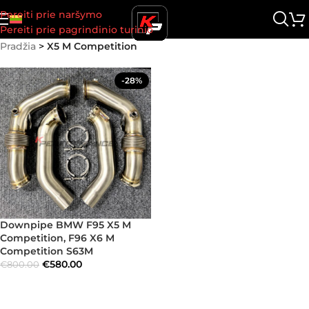
Pereiti prie naršymo
Pereiti prie pagrindinio turinio
Pradžia
>
X5 M Competition
-28%
Downpipe BMW F95 X5 M
Competition, F96 X6 M
Competition S63M
€
580.00
€
800.00