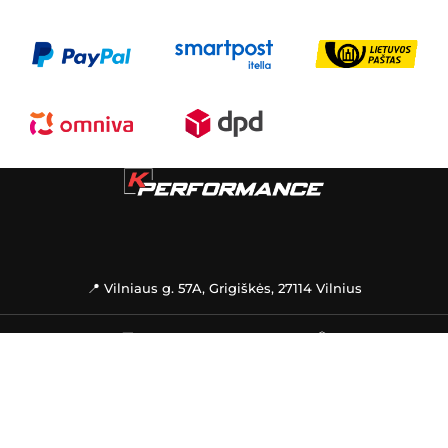
📍 Vilniaus g. 57A, Grigiškės, 27114 Vilnius
🚚
PREKIŲ PRISTATYMAS
📦
INFORMACIJA
PAGALBA